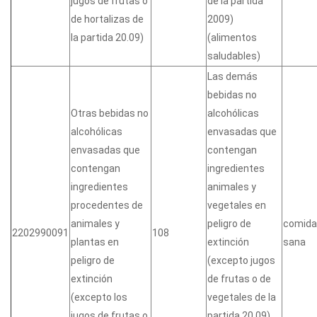
jugos de frutas o
de la partida
de hortalizas de
2009)
la partida 20.09)
(alimentos
saludables)
Las demás
bebidas no
Otras bebidas no
alcohólicas
alcohólicas
envasadas que
envasadas que
contengan
contengan
ingredientes
ingredientes
animales y
procedentes de
vegetales en
animales y
peligro de
comida
2202990091
108
plantas en
extinción
sana
peligro de
(excepto jugos
extinción
de frutas o de
(excepto los
vegetales de la
jugos de frutas o
partida 20.09)