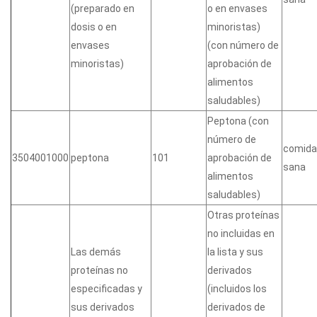
(preparado en
o en envases
dosis o en
minoristas)
envases
(con número de
minoristas)
aprobación de
alimentos
saludables)
Peptona (con
número de
comida
3504001000
peptona
101
aprobación de
sana
alimentos
saludables)
Otras proteínas
no incluidas en
Las demás
la lista y sus
proteínas no
derivados
especificadas y
(incluidos los
sus derivados
derivados de