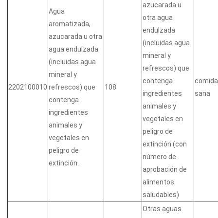
azucarada u
Agua
otra agua
aromatizada,
endulzada
azucarada u otra
(incluidas agua
agua endulzada
mineral y
(incluidas agua
refrescos) que
mineral y
contenga
comida
2202100010
refrescos) que
108
ingredientes
sana
contenga
animales y
ingredientes
vegetales en
animales y
peligro de
vegetales en
extinción (con
peligro de
número de
extinción.
aprobación de
alimentos
saludables)
Otras aguas