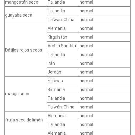
mangostán seco
Tailandia
normal
Tailandia
normal
guayaba seca
Taiwán, China
normal
Alemania
normal
Kirguistán
normal
Arabia Saudita
normal
Dátiles rojos secos
Tailandia
normal
Irán
normal
Jordán
normal
Filipinas
normal
Birmania
normal
mango seco
Tailandia
normal
Taiwán, China
normal
Alemania
normal
fruta seca de limón
Tailandia
normal
Alemania
normal