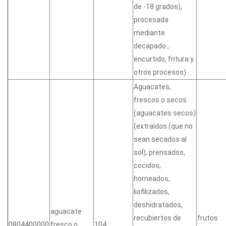
de -18 grados),
procesada
mediante
decapado ,
encurtido, fritura y
otros procesos)
Aguacates,
frescos o secos
(aguacates secos)
(extraídos (que no
sean secados al
sol), prensados,
cocidos,
horneados,
liofilizados,
deshidratados,
aguacate
recubiertos de
frutos
0804400000
fresco o
104