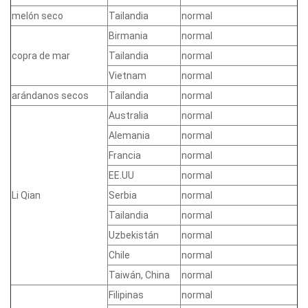
melón seco
Tailandia
normal
Birmania
normal
copra de mar
Tailandia
normal
Vietnam
normal
arándanos secos
Tailandia
normal
Australia
normal
Alemania
normal
Francia
normal
EE.UU
normal
Li Qian
Serbia
normal
Tailandia
normal
Uzbekistán
normal
Chile
normal
Taiwán, China
normal
Filipinas
normal