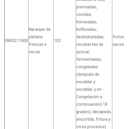
prensadas,
cocidas,
horneadas,
Naranjas de
liofilizadas,
plátano
deshidratadas,
frutos
0805211000
102
frescas o
recubiertas de
secos
secas
azúcar,
fermentadas,
congeladas
(después de
escaldar y
escaldar, y en -
Congelación a
continuación) 18
grados), decapado,
encurtido, fritura y
otros procesos)