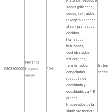
Plátanos frescos o
secos (plátanos
secos) (extraídos
(excepto secados
al sol), prensados,
cocidos,
horneados,
liofilizados,
deshidratados,
azucarados,
Plátanos
fermentados,
frutos
0803100000
frescos o
104
congelados
secos
secos
(después de
escaldado y
escaldado, y a -18
grados
Procesados de la
siguiente manera