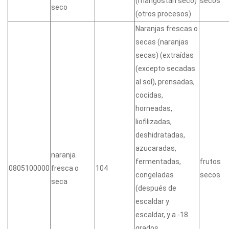
(mangostán seco)
secos
seco
(otros procesos)
Naranjas frescas o
secas (naranjas
secas) (extraídas
(excepto secadas
al sol), prensadas,
cocidas,
horneadas,
liofilizadas,
deshidratadas,
azucaradas,
naranja
fermentadas,
frutos
0805100000
fresca o
104
congeladas
secos
seca
(después de
escaldar y
escaldar, y a -18
grados