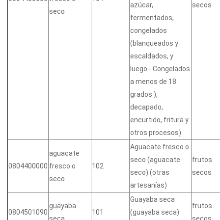
azúcar,
secos
seco
fermentados,
congelados
(blanqueados y
escaldados, y
luego - Congelados
a menos de 18
grados ),
decapado,
encurtido, fritura y
otros procesos)
Aguacate fresco o
aguacate
seco (aguacate
frutos
0804400000
fresco o
102
seco) (otras
secos
seco
artesanías)
Guayaba seca
guayaba
frutos
0804501090
101
(guayaba seca)
seca
secos