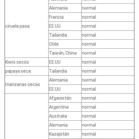
Alemania
normal
Francia
normal
ciruela pasa
EE.UU
normal
Tailandia
normal
Chile
normal
Taiwán, China
normal
Kiwis secos
EE.UU
normal
papaya seca
Tailandia
normal
Alemania
normal
manzanas secas
EE.UU
normal
Afganistán
normal
Argentina
normal
Australia
normal
Alemania
normal
Kazajstán
normal