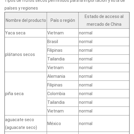
Tipos de frutos secos permitidos para la importación y lista de
países y regiones
Estado de acceso al
Nombre del producto
País o región
mercado de China
Yaca seca
Vietnam
normal
Brasil
normal
Filipinas
normal
plátanos secos
Tailandia
normal
Vietnam
normal
Alemania
normal
Filipinas
normal
piña seca
Colombia
normal
Tailandia
normal
Vietnam
normal
aguacate seco
México
normal
(aguacate seco)