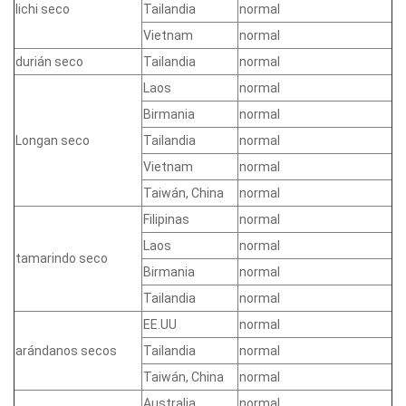
lichi seco
Tailandia
normal
Vietnam
normal
durián seco
Tailandia
normal
Laos
normal
Birmania
normal
Longan seco
Tailandia
normal
Vietnam
normal
Taiwán, China
normal
Filipinas
normal
Laos
normal
tamarindo seco
Birmania
normal
Tailandia
normal
EE.UU
normal
arándanos secos
Tailandia
normal
Taiwán, China
normal
Australia
normal