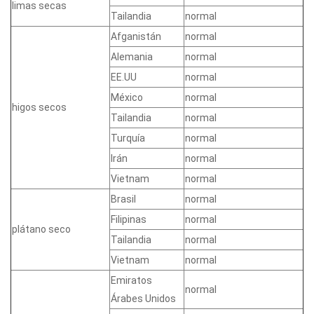
limas secas
Tailandia
normal
Afganistán
normal
Alemania
normal
EE.UU
normal
México
normal
higos secos
Tailandia
normal
Turquía
normal
Irán
normal
Vietnam
normal
Brasil
normal
Filipinas
normal
plátano seco
Tailandia
normal
Vietnam
normal
Emiratos
normal
Árabes Unidos