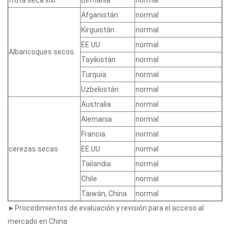
fruta seca xixi
Birmania
normal
Afganistán
normal
Kirguistán
normal
EE.UU
normal
Albaricoques secos
Tayikistán
normal
Turquía
normal
Uzbekistán
normal
Australia
normal
Alemania
normal
Francia
normal
cerezas secas
EE.UU
normal
Tailandia
normal
Chile
normal
Taiwán, China
normal
►Procedimientos de evaluación y revisión para el acceso al
mercado en China