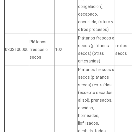
congelación),
decapado,
encurtido, fritura y
otros procesos)
Plátanos frescos o
Plátanos
secos (plátanos
frutos
0803100000
frescos o
102
secos) (otras
secos
secos
artesanías)
Plátanos frescos o
secos (plátanos
secos) (extraídos
(excepto secados
al sol), prensados,
cocidos,
horneados,
liofilizados,
deshidratados,