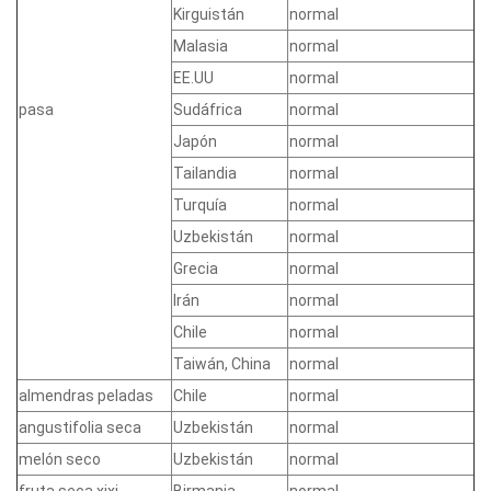
Kirguistán
normal
Malasia
normal
EE.UU
normal
pasa
Sudáfrica
normal
Japón
normal
Tailandia
normal
Turquía
normal
Uzbekistán
normal
Grecia
normal
Irán
normal
Chile
normal
Taiwán, China
normal
almendras peladas
Chile
normal
angustifolia seca
Uzbekistán
normal
melón seco
Uzbekistán
normal