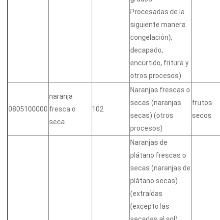
Procesadas de la
siguiente manera
congelación),
decapado,
encurtido, fritura y
otros procesos)
Naranjas frescas o
naranja
secas (naranjas
frutos
0805100000
fresca o
102
secas) (otros
secos
seca
procesos)
Naranjas de
plátano frescas o
secas (naranjas de
plátano secas)
(extraídas
(excepto las
secadas al sol),