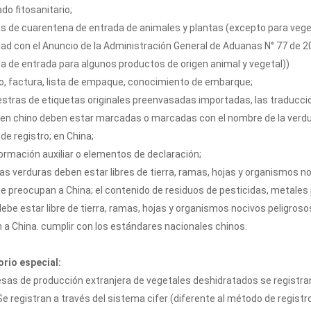
ado fitosanitario;
as de cuarentena de entrada de animales y plantas (excepto para vege
d con el Anuncio de la Administración General de Aduanas N° 77 de 20
a de entrada para algunos productos de origen animal y vegetal))
to, factura, lista de empaque, conocimiento de embarque;
stras de etiquetas originales preenvasadas importadas, las traduccion
en chino deben estar marcadas o marcadas con el nombre de la verdura,
de registro; en China;
formación auxiliar o elementos de declaración;
Las verduras deben estar libres de tierra, ramas, hojas y organismos
e preocupan a China; el contenido de residuos de pesticidas, metales
ebe estar libre de tierra, ramas, hojas y organismos nocivos peligro
a China. cumplir con los estándares nacionales chinos.
rio especial:
sas de producción extranjera de vegetales deshidratados se registran
Se registran a través del sistema cifer (diferente al método de registr