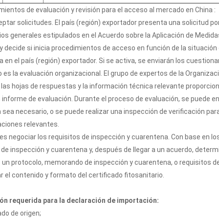
entos de evaluación y revisión para el acceso al mercado en China :
ptar solicitudes. El país (región) exportador presenta una solicitud p
pios generales estipulados en el Acuerdo sobre la Aplicación de Medidas
 decide si inicia procedimientos de acceso en función de la situación 
a en el país (región) exportador. Si se activa, se enviarán los cuestiona
 es la evaluación organizacional. El grupo de expertos de la Organiza
e las hojas de respuestas y la información técnica relevante proporcion
 informe de evaluación. Durante el proceso de evaluación, se puede en
 sea necesario, o se puede realizar una inspección de verificación par
aciones relevantes.
 es negociar los requisitos de inspección y cuarentena. Con base en lo
 de inspección y cuarentena y, después de llegar a un acuerdo, determi
e un protocolo, memorando de inspección y cuarentena, o requisitos d
r el contenido y formato del certificado fitosanitario.
ón requerida para la declaración de importación:
ado de origen;