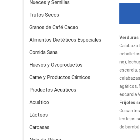
Nueces y Semillas
Frutos Secos
Granos de Café Cacao
Verduras
Verduras 
Alimentos Dietéticos Especiales
Calabaza f
Comida Sana
cebolletas
no), lechu
Huevos y Ovoproductos
escarola, 
Carne y Productos Cárnicos
calabazas 
agáricos, 
Productos Acuáticos
escarola Ve
Acuático
Frijoles s
Guisantes 
Lácteos
lentejas s
Carcasas
de bambú s
Nido de Pájaro