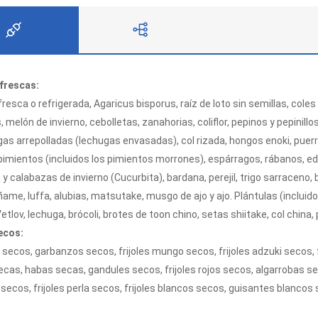
 Frijoles Secos
Verduras Deshidratadas
frescas:
resca o refrigerada, Agaricus bisporus, raíz de loto sin semillas, coles
, melón de invierno, cebolletas, zanahorias, coliflor, pepinos y pepinillo
gas arrepolladas (lechugas envasadas), col rizada, hongos enoki, puerr
pimientos (incluidos los pimientos morrones), espárragos, rábanos, ed
y calabazas de invierno (Cucurbita), bardana, perejil, trigo sarraceno,
ñame, luffa, alubias, matsutake, musgo de ajo y ajo. Plántulas (incluido
tlov, lechuga, brócoli, brotes de toon chino, setas shiitake, col china, pi
ecos:
secos, garbanzos secos, frijoles mungo secos, frijoles adzuki secos, f
ecas, habas secas, gandules secos, frijoles rojos secos, algarrobas seca
ecos, frijoles perla secos, frijoles blancos secos, guisantes blancos se