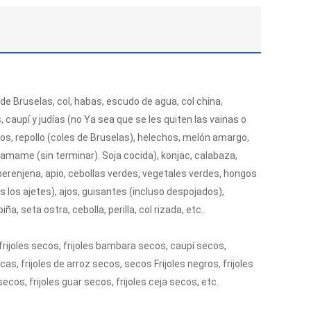
 de Bruselas, col, habas, escudo de agua, col china,
s, caupí y judías (no Ya sea que se les quiten las vainas o
os, repollo (coles de Bruselas), helechos, melón amargo,
amame (sin terminar). Soja cocida), konjac, calabaza,
 berenjena, apio, cebollas verdes, vegetales verdes, hongos
s los ajetes), ajos, guisantes (incluso despojados),
ña, seta ostra, cebolla, perilla, col rizada, etc.
rijoles secos, frijoles bambara secos, caupí secos,
s, frijoles de arroz secos, secos Frijoles negros, frijoles
cos, frijoles guar secos, frijoles ceja secos, etc.