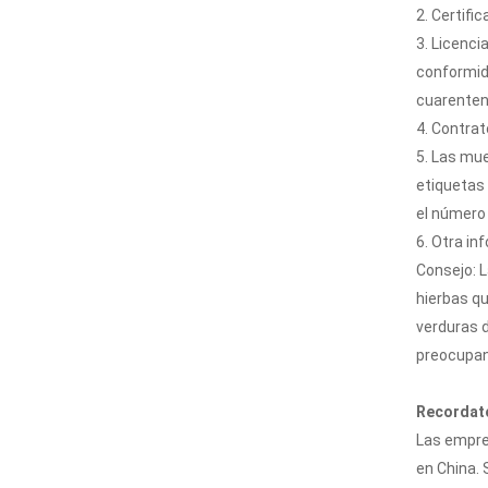
2. Certific
3. Licenci
conformida
cuarenten
4. Contra
5. Las mue
etiquetas 
el número 
6. Otra in
Consejo: 
hierbas qu
verduras d
preocupan 
Recordato
Las empre
en China. 