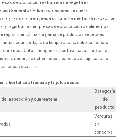
presas de producción extranjera de vegetales
ación General de Aduanas; después de que la
luará y revisará la empresa solicitante mediante inspección
es, y registrar las empresas de producción de alimentos
 de registro en China. La gama de productos vegetales
llanas secas, rodajas de konjac secas, cebollas secas,
cordero seco Callos, hongos matsutake secos, brotes de
cenas secas, helechos secos, cabezas de ajo secas o
atas secas esperan.
ra hortalizas frescas y frijoles secos
Categoría
de inspección y cuarentena
de
producto
Verduras
erados
en
conserva