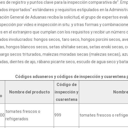
es de registro y puntos clave para la inspección comparativa de". Em
ados importados" estándares y requisitos estipulados en la Administr
ción General de Aduanas reciba la solicitud, el grupo de expertos eva
nspección por video e inspección in situ. y otras formas y combinacion
 en el extranjero que cumplan con los requisitos y recibir un número
dos involucrados: hongos secos, taro seco, hongos porcini secos, ave
as, hongos blancos secos, setas shiitake secas, setas enoki secas, 
rgo secos triturados, malezas moradas secas (malezas secas), azu
adas, dientes de ajo, rábano picante seco, escudo de agua seco y bat
Códigos aduaneros y códigos de inspección y cuarentena pa
Código de
Nombre del producto
inspección y
Nombre 
o
cuarentena
tomates frescos o
00
999
tomates frescos o refrig
refrigerados