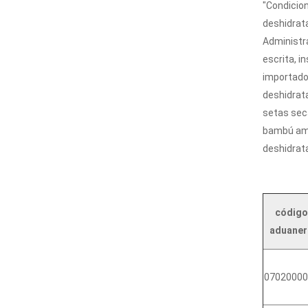
"Condicion
deshidrat
Administra
escrita, i
importados
deshidrata
setas sec
bambú ama
deshidrat
código
aduaner
07020000