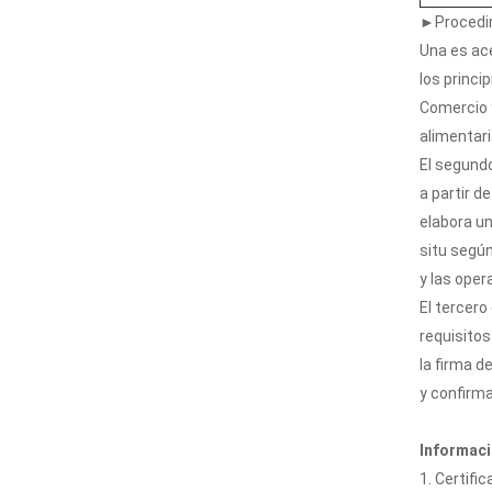
►Procedimi
Una es ace
los princi
Comercio y
alimentari
El segundo
a partir d
elabora un
situ según
y las oper
El tercero
requisitos
la firma d
y confirma
Informaci
1. Certific