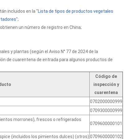
n incluidos en la "
Lista de tipos de productos vegetales
rtadores
";
 obtienen un número de registro en China;
ales y plantas (según el Aviso N° 77 de 2024 de la
ción de cuarentena de entrada para algunos productos de
Código de
ducto
inspección y
cuarentena
0702000000999
0709300000999
mientos morrones), frescos o refrigerados
0709600000101
pice (incluidos los pimientos dulces) (otros)
0709600000102