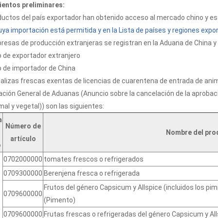
entos preliminares:
ductos del país exportador han obtenido acceso al mercado chino y está
ya importación está permitida y en la Lista de países y regiones expo
resas de producción extranjeras se registran en la Aduana de China y
o de exportador extranjero
o de importador de China
talizas frescas exentas de licencias de cuarentena de entrada de anim
ación General de Aduanas (Anuncio sobre la cancelación de la aproba
mal y vegetal)) son las siguientes:
a
Número de
Nombre del pro
artículo
o
0702000000
tomates frescos o refrigerados
0709300000
Berenjena fresca o refrigerada
Frutos del género Capsicum y Allspice (incluidos los pi
0709600000
(Pimento)
0709600000
Frutas frescas o refrigeradas del género Capsicum y Alls