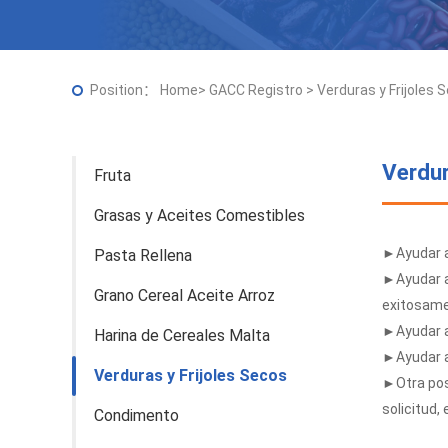
Position：
Home
>
GACC Registro
>
Verduras y Frijoles 
Verdur
Fruta
Grasas y Aceites Comestibles
►Ayudar a
Pasta Rellena
►Ayudar a 
Grano Cereal Aceite Arroz
exitosame
►Ayudar a 
Harina de Cereales Malta
►Ayudar a
Verduras y Frijoles Secos
►Otra posi
solicitud, 
Condimento